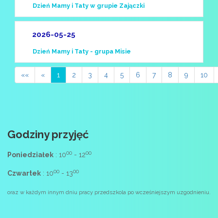
Dzień Mamy i Taty w grupie Zajączki
2026-05-25
Dzień Mamy i Taty - grupa Misie
««
«
1
2
3
4
5
6
7
8
9
10
Godziny przyjęć
00
00
Poniedziałek
: 10
- 12
00
00
Czwartek
: 10
- 13
oraz w każdym innym dniu pracy przedszkola po wcześniejszym uzgodnieniu.