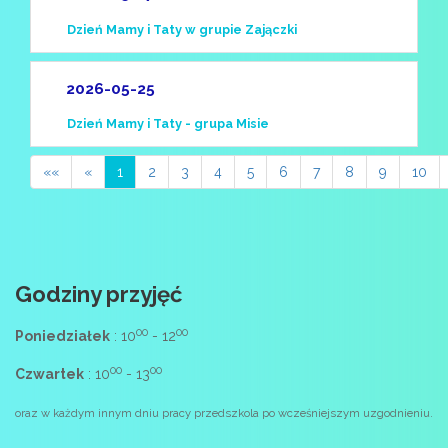
Dzień Mamy i Taty w grupie Zajączki
2026-05-25
Dzień Mamy i Taty - grupa Misie
««
«
1
2
3
4
5
6
7
8
9
10
Godziny przyjęć
00
00
Poniedziałek
: 10
- 12
00
00
Czwartek
: 10
- 13
oraz w każdym innym dniu pracy przedszkola po wcześniejszym uzgodnieniu.